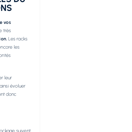
ONS
e vos
e très
ion.
Les racks
encore les
ontés
r leur
ainsi évoluer
ont donc
tockage suivent