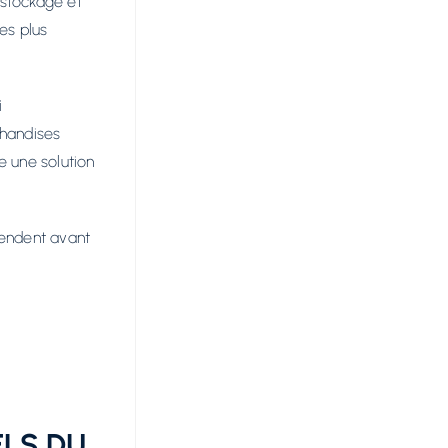
e stockage et
es plus
i
handises
 une solution
pendent avant
LS DU