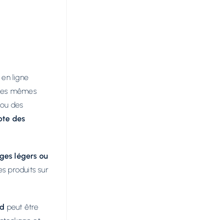
 en ligne
s les mêmes
 ou des
pte des
ges légers ou
es produits sur
rd
peut être