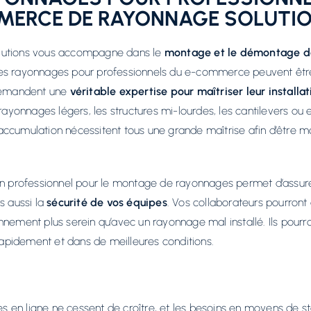
MERCE DE RAYONNAGE SOLUTI
utions vous accompagne dans le
montage et le démontage d
Les rayonnages pour professionnels du e-commerce peuvent êtr
 demandent une
véritable expertise pour maîtriser leur installat
 rayonnages légers, les structures mi-lourdes, les cantilevers ou 
ccumulation nécessitent tous une grande maîtrise afin d’être m
un professionnel pour le montage de rayonnages permet d’assure
s aussi la
sécurité de vos équipes
. Vos collaborateurs pourront 
nnement plus serein qu’avec un rayonnage mal installé. Ils pourr
 rapidement et dans de meilleures conditions.
en ligne ne cessent de croître, et les besoins en moyens de s