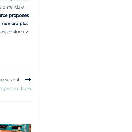
ssionnel du e-
erce proposés
 manière plus
ges, contactez-
cle suivant
nages au Havre