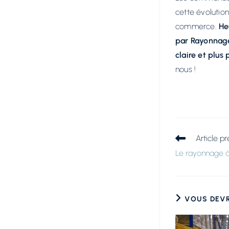
cette évolution
commerce.
He
par Rayonnage
claire et plus
nous !
Article p
Le rayonnage à
VOUS DEVR