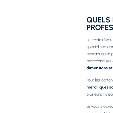
QUELS
PROFES
Le choix d’un 
spécialisée da
besoins qu’un 
marchandises c
dimensions et
Pour les carto
métalliques so
plusieurs nive
Si vous stocke