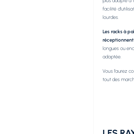
plus adapté à v
facilité d’util
lourdes.
Les racks à pa
réceptionnent
longues ou enc
adaptée.
Vous l’aurez c
tout des march
LES RA