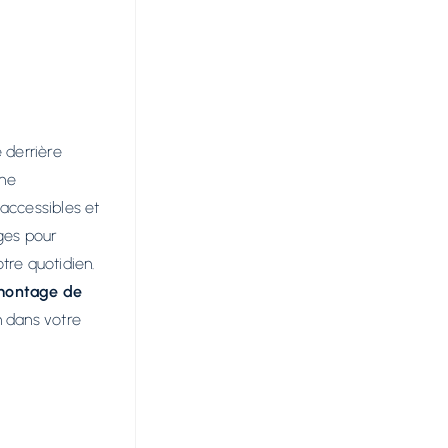
 derrière
ne
 accessibles et
ges pour
tre quotidien.
 montage de
n dans votre