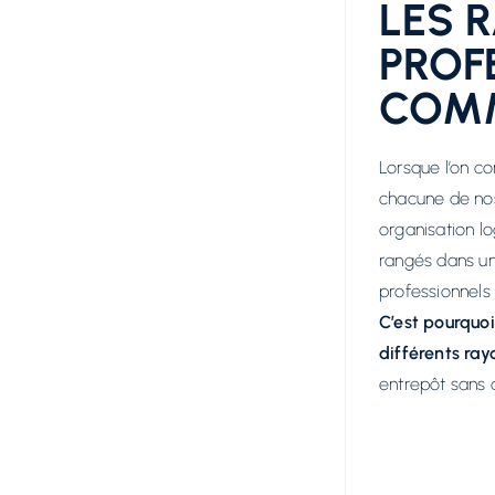
LES 
PROF
COM
Lorsque l’on c
chacune de n
organisation lo
rangés dans un
professionnels 
C’est pourquo
différents ra
entrepôt sans a